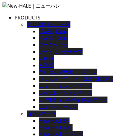
PRODUCTS
すぐ貼れるシリーズ
I-TAPE(30cm)
I-TAPE(15cm)
ニーダッシュ
クライミングテープ
V-TAPE
X-TAPE
がいはん健サポートテープ
ブリスターテープ BLISTER TAPE
エマージェンシーテープ
レギュレーションテープ
UTMF-STY [ 必携品 ]対応テープ
ニューハレパッチ
ロールテープ
New-HALE SK
New-HALE AKT
New-HALE カラーズ