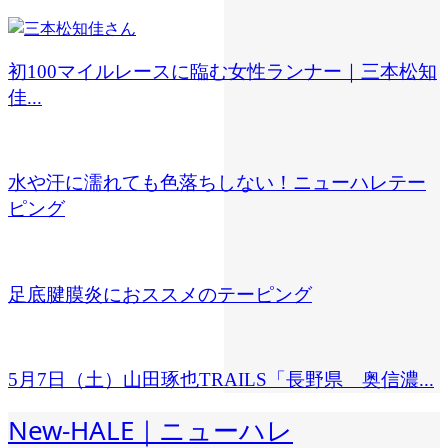
初100マイルレースに臨む女性ランナー｜三本松知
佳...
水や汗に濡れても色落ちしない！ニューハレテー
ピング
足底腱膜炎におススメのテーピング
5月7日（土）山田琢也TRAILS「長野県 奥信濃...
New-HALE｜ニューハレ