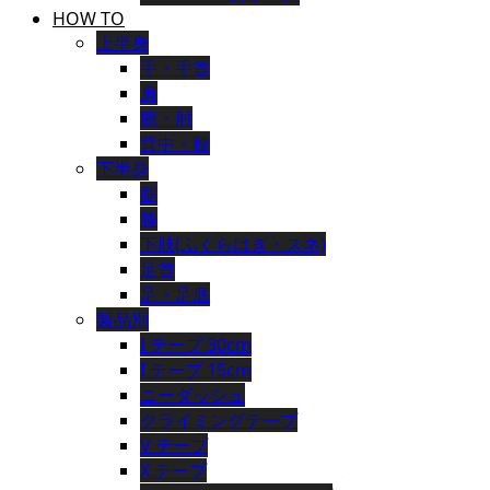
HOW TO
上半身
手・手首
肩
腕・肘
背中・腰
下半身
腿
膝
下肢(ふくらはぎ・スネ)
足首
足・足底
製品別
I テープ 30cm
I テープ 15cm
ニーダッシュ
クライミングテープ
V テープ
X テープ