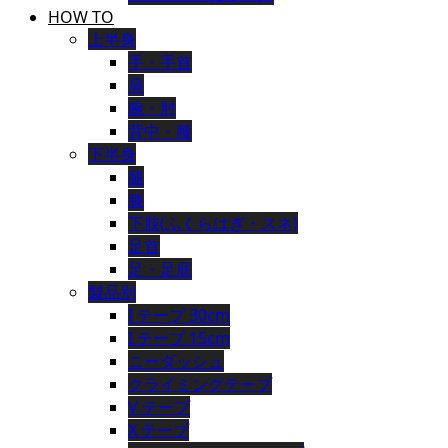
HOW TO
上半身
手・手首
肩
腕・肘
背中・腰
下半身
腿
膝
下肢(ふくらはぎ・スネ)
足首
足・足底
製品別
I テープ 30cm
I テープ 15cm
ニーダッシュ
クライミングテープ
V テープ
X テープ