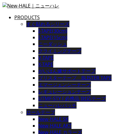
PRODUCTS
すぐ貼れるシリーズ
I-TAPE(30cm)
I-TAPE(15cm)
ニーダッシュ
クライミングテープ
V-TAPE
X-TAPE
がいはん健サポートテープ
ブリスターテープ BLISTER TAPE
エマージェンシーテープ
レギュレーションテープ
UTMF-STY [ 必携品 ]対応テープ
ニューハレパッチ
ロールテープ
New-HALE SK
New-HALE AKT
New-HALE カラーズ