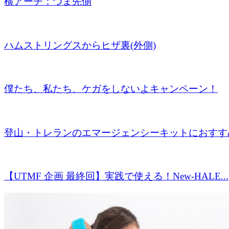
横アーチ：つま先側
ハムストリングスからヒザ裏(外側)
僕たち、私たち、ケガをしないよキャンペーン！
登山・トレランのエマージェンシーキットにおすすめ
【UTMF 企画 最終回】実践で使える！New-HALE...