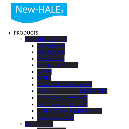
PRODUCTS
すぐ貼れるシリーズ
I-TAPE(30cm)
I-TAPE(15cm)
ニーダッシュ
クライミングテープ
V-TAPE
X-TAPE
がいはん健サポートテープ
ブリスターテープ BLISTER TAPE
エマージェンシーテープ
レギュレーションテープ
UTMF-STY [ 必携品 ]対応テープ
ニューハレパッチ
ロールテープ