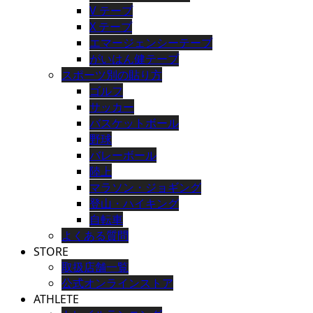
V テープ
X テープ
エマージェンシーテープ
がいはん健テープ
スポーツ別の貼り方
ゴルフ
サッカー
バスケットボール
野球
バレーボール
陸上
マラソン・ジョギング
登山・ハイキング
自転車
よくある質問
STORE
取扱店舗一覧
公式オンラインストア
ATHLETE