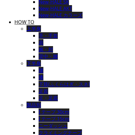
New-HALE SK
New-HALE AKT
New-HALE カラーズ
HOW TO
上半身
手・手首
肩
腕・肘
背中・腰
下半身
腿
膝
下肢(ふくらはぎ・スネ)
足首
足・足底
製品別
I テープ 30cm
I テープ 15cm
ニーダッシュ
クライミングテープ