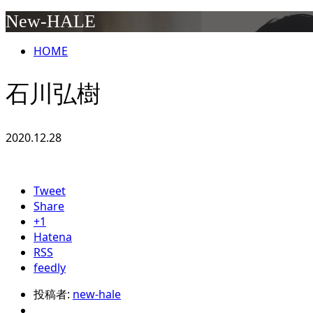
New-HALE
HOME
石川弘樹
2020.12.28
Tweet
Share
+1
Hatena
RSS
feedly
投稿者:
new-hale