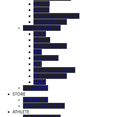
V テープ
X テープ
エマージェンシーテープ
がいはん健テープ
スポーツ別の貼り方
ゴルフ
サッカー
バスケットボール
野球
バレーボール
陸上
マラソン・ジョギング
登山・ハイキング
自転車
よくある質問
STORE
取扱店舗一覧
公式オンラインストア
ATHLETE