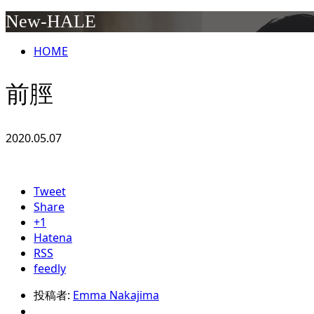
New-HALE
HOME
前脛
2020.05.07
Tweet
Share
+1
Hatena
RSS
feedly
投稿者:
Emma Nakajima