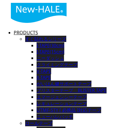
PRODUCTS
すぐ貼れるシリーズ
I-TAPE(30cm)
I-TAPE(15cm)
ニーダッシュ
クライミングテープ
V-TAPE
X-TAPE
がいはん健サポートテープ
ブリスターテープ BLISTER TAPE
エマージェンシーテープ
レギュレーションテープ
UTMF-STY [ 必携品 ]対応テープ
ニューハレパッチ
ロールテープ