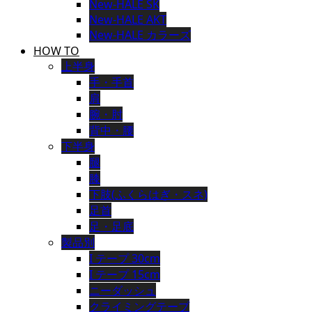
New-HALE SK
New-HALE AKT
New-HALE カラーズ
HOW TO
上半身
手・手首
肩
腕・肘
背中・腰
下半身
腿
膝
下肢(ふくらはぎ・スネ)
足首
足・足底
製品別
I テープ 30cm
I テープ 15cm
ニーダッシュ
クライミングテープ