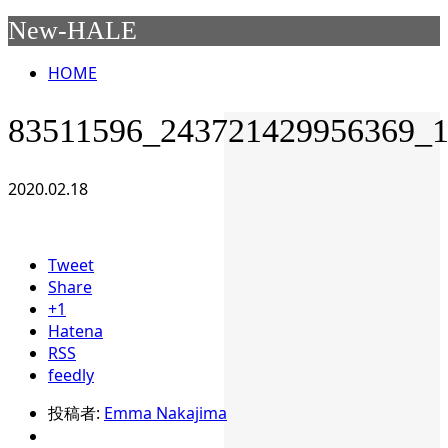
New-HALE
HOME
83511596_243721429956369_
2020.02.18
Tweet
Share
+1
Hatena
RSS
feedly
投稿者:
Emma Nakajima