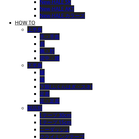
New-HALE SK
New-HALE AKT
New-HALE カラーズ
HOW TO
上半身
手・手首
肩
腕・肘
背中・腰
下半身
腿
膝
下肢(ふくらはぎ・スネ)
足首
足・足底
製品別
I テープ 30cm
I テープ 15cm
ニーダッシュ
クライミングテープ