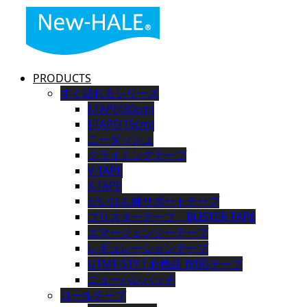
PRODUCTS
すぐ貼れるシリーズ
I-TAPE(30cm)
I-TAPE(15cm)
ニーダッシュ
クライミングテープ
V-TAPE
X-TAPE
がいはん健サポートテープ
ブリスターテープ BLISTER TAPE
エマージェンシーテープ
レギュレーションテープ
UTMF-STY [ 必携品 ]対応テープ
ニューハレパッチ
ロールテープ