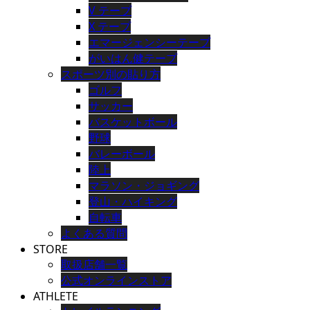
V テープ
X テープ
エマージェンシーテープ
がいはん健テープ
スポーツ別の貼り方
ゴルフ
サッカー
バスケットボール
野球
バレーボール
陸上
マラソン・ジョギング
登山・ハイキング
自転車
よくある質問
STORE
取扱店舗一覧
公式オンラインストア
ATHLETE