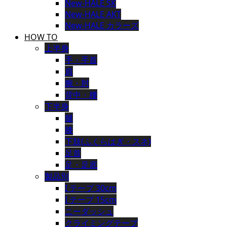
New-HALE SK
New-HALE AKT
New-HALE カラーズ
HOW TO
上半身
手・手首
肩
腕・肘
背中・腰
下半身
腿
膝
下肢(ふくらはぎ・スネ)
足首
足・足底
製品別
I テープ 30cm
I テープ 15cm
ニーダッシュ
クライミングテープ