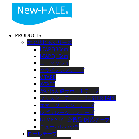
PRODUCTS
すぐ貼れるシリーズ
I-TAPE(30cm)
I-TAPE(15cm)
ニーダッシュ
クライミングテープ
V-TAPE
X-TAPE
がいはん健サポートテープ
ブリスターテープ BLISTER TAPE
エマージェンシーテープ
レギュレーションテープ
UTMF-STY [ 必携品 ]対応テープ
ニューハレパッチ
ロールテープ