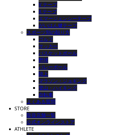
V テープ
X テープ
エマージェンシーテープ
がいはん健テープ
スポーツ別の貼り方
ゴルフ
サッカー
バスケットボール
野球
バレーボール
陸上
マラソン・ジョギング
登山・ハイキング
自転車
よくある質問
STORE
取扱店舗一覧
公式オンラインストア
ATHLETE