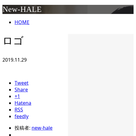
New-HALE
HOME
ロゴ
2019.11.29
Tweet
Share
+1
Hatena
RSS
feedly
投稿者:
new-hale