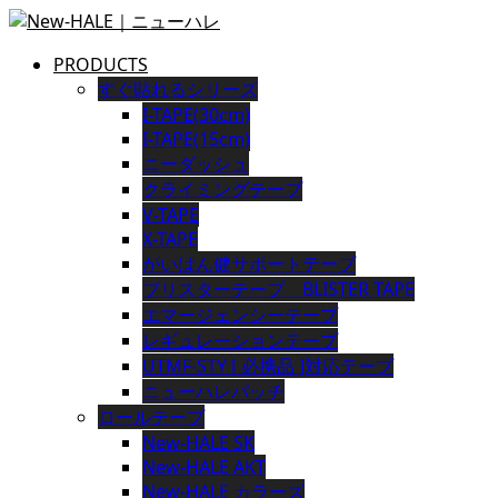
PRODUCTS
すぐ貼れるシリーズ
I-TAPE(30cm)
I-TAPE(15cm)
ニーダッシュ
クライミングテープ
V-TAPE
X-TAPE
がいはん健サポートテープ
ブリスターテープ BLISTER TAPE
エマージェンシーテープ
レギュレーションテープ
UTMF-STY [ 必携品 ]対応テープ
ニューハレパッチ
ロールテープ
New-HALE SK
New-HALE AKT
New-HALE カラーズ