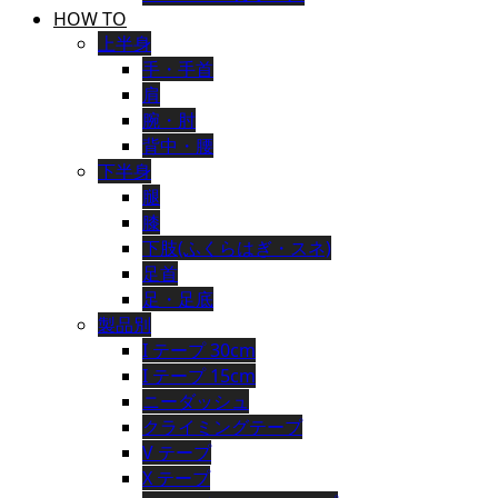
HOW TO
上半身
手・手首
肩
腕・肘
背中・腰
下半身
腿
膝
下肢(ふくらはぎ・スネ)
足首
足・足底
製品別
I テープ 30cm
I テープ 15cm
ニーダッシュ
クライミングテープ
V テープ
X テープ