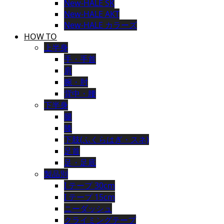
New-HALE SK
New-HALE AKT
New-HALE カラーズ
HOW TO
上半身
手・手首
肩
腕・肘
背中・腰
下半身
腿
膝
下肢(ふくらはぎ・スネ)
足首
足・足底
製品別
I テープ 30cm
I テープ 15cm
ニーダッシュ
クライミングテープ