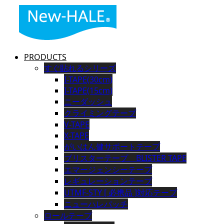
PRODUCTS
すぐ貼れるシリーズ
I-TAPE(30cm)
I-TAPE(15cm)
ニーダッシュ
クライミングテープ
V-TAPE
X-TAPE
がいはん健サポートテープ
ブリスターテープ BLISTER TAPE
エマージェンシーテープ
レギュレーションテープ
UTMF-STY [ 必携品 ]対応テープ
ニューハレパッチ
ロールテープ