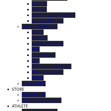
V テープ
X テープ
エマージェンシーテープ
がいはん健テープ
スポーツ別の貼り方
ゴルフ
サッカー
バスケットボール
野球
バレーボール
陸上
マラソン・ジョギング
登山・ハイキング
自転車
よくある質問
STORE
取扱店舗一覧
公式オンラインストア
ATHLETE